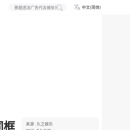
中文(简体)
同框
来源 :
久之娱乐