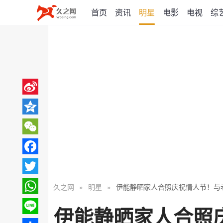
首页
资讯
明星
电影
电视
综
Sina
Weibo
Qzone
WeChat
Facebook
Twitter
久之网
»
明星
»
伊能静晒家人合照庆祝情人节！与
WhatsApp
伊能静晒家人合照
Line