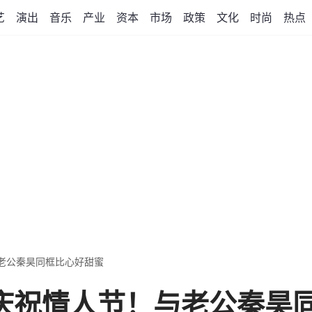
艺
演出
音乐
产业
资本
市场
政策
文化
时尚
热点
老公秦昊同框比心好甜蜜
庆祝情人节！与老公秦昊