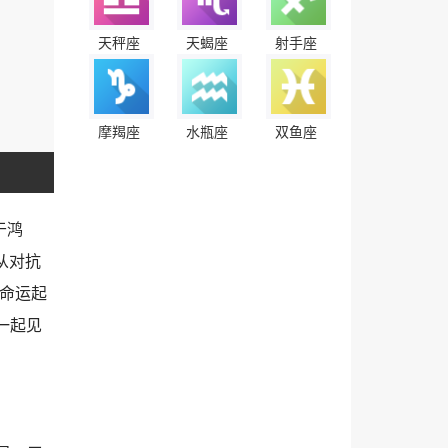
天秤座
天蝎座
射手座
摩羯座
水瓶座
双鱼座
于鸿
从对抗
命运起
一起见