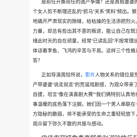
是前任开撕现任的遗产争端？还是真假婆婆的
个女人剪不断理还乱的“抓马”关系“笑料”频出。
地撬开严肃现实的隙缝，给枯燥的生活添把烈火
力量，却总有些出其不意的叛逆，能让自己在既
绪此时天的自在顽童，经常“已读乱回”不按常理出
体谅着李鱼、飞鸿的辛苦与不易。这样三个性格迥
答？
正如导演周铨所说，
影片
人物关系的错位是
产带婆婆“说走就走”的荒诞戏剧感，为观众带
自拔，坦言“像在演喜剧大赛”“我们俩特别认真地
事温暖的底色落下注脚。她们因一个男人串联在
方隐秘的脆弱，将不能承受的生命之重轻轻放下
观众留下弥久不散的共振与感动。