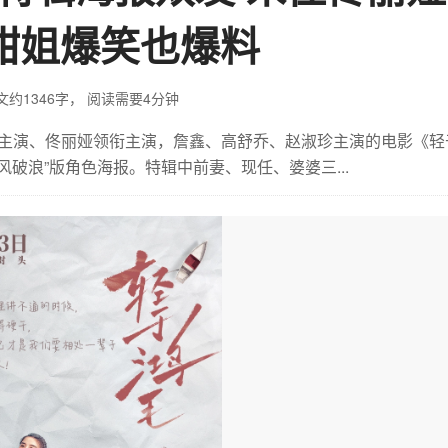
甜姐爆笑也爆料
文约1346字，
阅读需要4分钟
主演、佟丽娅领衔主演，詹鑫、高舒乔、赵淑珍主演的电影《轻
风破浪”版角色海报。特辑中前妻、现任、婆婆三...