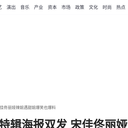
艺
演出
音乐
产业
资本
市场
政策
文化
时尚
热点
宋佳佟丽娅辣姐遇甜姐爆笑也爆料
特辑海报双发 宋佳佟丽娅