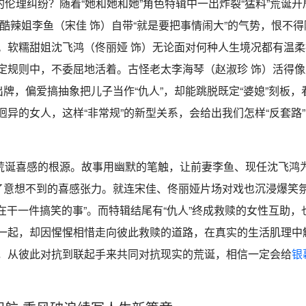
伦理纠纷？随着“她和她和她”角色特辑中一出炸裂“猛料”荒诞开
狠酷辣姐李鱼（宋佳 饰）自带“就是要把事情闹大”的气势，恨不
。软糯甜姐沈飞鸿（佟丽娅 饰）无论面对何种人生境况都有温柔
定规则中，不委屈地活着。古怪老太李海琴（赵淑珍 饰）活得像
牌，偏爱搞抽象把儿子当作“仇人”，却能跳脱既定“婆媳”刻板，
异的女人，这样“非常规”的新型关系，会给出我们怎样“反套路
荒诞喜感的根源。故事用幽默的笔触，让前妻李鱼、现任沈飞鸿
来了意想不到的喜感张力。就连宋佳、佟丽娅片场对戏也沉浸爆笑
在干一件搞笑的事”。而特辑结尾有“仇人”终成救赎的女性互助，
一起，却因惺惺相惜走向彼此救赎的道路，在真实的生活肌理中
，从彼此对抗到联起手来共同对抗现实的荒诞，相信一定会给
银