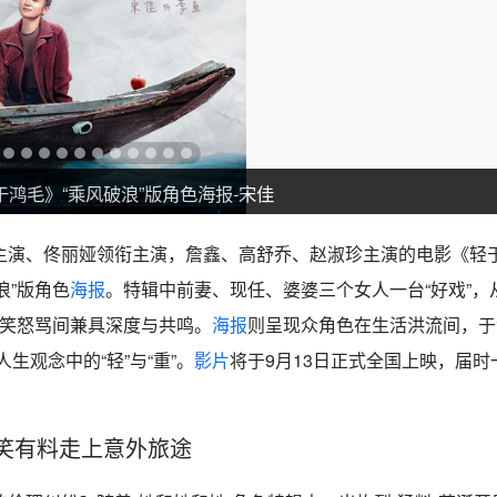
于鸿毛》“乘风破浪”版角色海报-宋佳
主演、佟丽娅领衔主演，詹鑫、高舒乔、赵淑珍主演的电影《轻
浪”版角色
海报
。特辑中前妻、现任、婆婆三个女人一台“好戏”，
嬉笑怒骂间兼具深度与共鸣。
海报
则呈现众角色在生活洪流间，于
观念中的“轻”与“重”。
影片
将于9月13日正式全国上映，届时
笑有料走上意外旅途