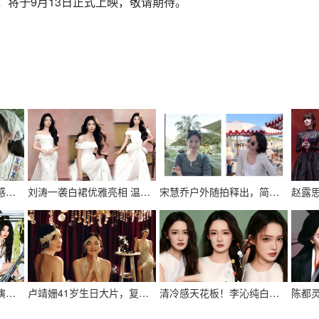
将于9月13日正式上映，敬请期待。
林间光影勾勒清甜氛围感！娜扎田园写真释放夏日温柔
刘涛一袭白裙优雅亮相 温婉从容尽显成熟女性魅力
宋慧乔户外随拍释出，简约穿搭尽显松弛清冷气质
氛围感写真出炉！孙怡演绎柔飒兼具的多面气质
卢靖姗41岁生日大片，复古风情直接封神
清冷感天花板！李沁纯白大片释出，松弛与高级感直接拉满