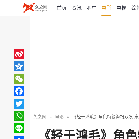
首页
资讯
明星
电影
电视
综
Sina
Weibo
Qzone
WeChat
Facebook
Twitter
久之网
»
电影
»
《轻于鸿毛》角色特辑海报双发 
WhatsApp
《轻于鸿毛》角色
Line