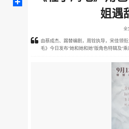
姐遇
分
享
全
由蔡成杰、踢替编剧，周铨执导，宋佳领衔
毛》今日发布“她和她和她”版角色特辑及“乘