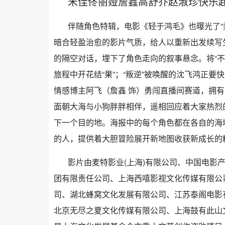
宋佳佟丽娅詹鑫高舒乔赵淑珍快乐起
伴随角色特辑，电影《轻于鸿毛》也曝光了“
暗合轻盈治愈的影片气质，给人以重新出发续写
的隔空对话，埋下了角色走向的叙事悬念。将“
旅程中开花结“果”；“叛逆”被唤醒的沈飞鸿正
情感博主阿飞（詹鑫 饰）勇闯直播间赛道，拥有
面朝大海与小狗胖胖相伴，遥相回应着大家热烈
下一个目的地。海报中的每个角色都在各自的海
的人，提供着大胆冒险展开新地图收获新成长的
影片由麦特影业(上海)有限公司、中国电影
团有限责任公司、上海西嘻影视文化传媒有限公
司、湖北蜂窝文化发展有限公司、江苏泰阁电影
北京无尽之夏文化传媒有限公司、上海鼓有此山