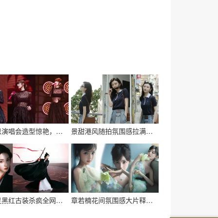
赵露思演唱会造型惊艳，黑蕾丝长裙氛围感拉满
景甜港风随拍氛围感拉满，简约穿搭气质绝了
陈都灵黑红古装杀疯全网！撕碎白月光标签，这才是权谋女主该有的风骨
章若楠花间氛围感大片释出！轻纱碎花裙自带清冷灵气