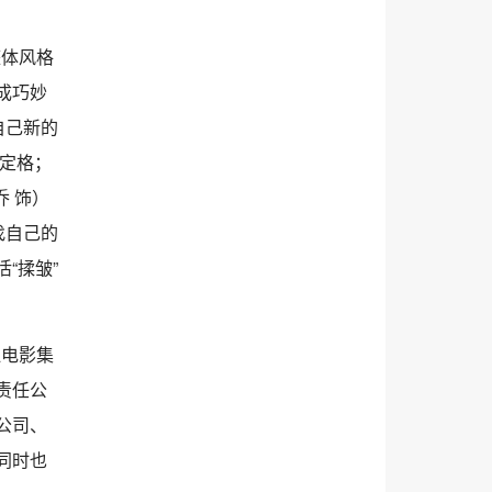
整体风格
成巧妙
自己新的
忆定格；
 饰）
找自己的
“揉皱”
江电影集
责任公
公司、
同时也