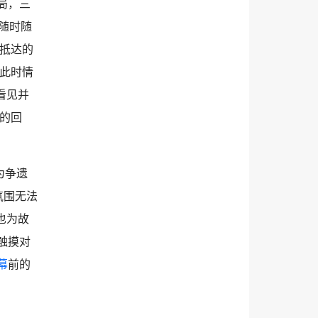
局，三
得随时随
抵达的
此时情
看见并
”的回
为争遗
氛围无法
也为故
触摸对
幕
前的