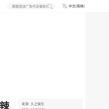
中文(简体)
辣
来源 :
久之娱乐