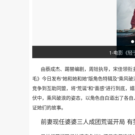
1-电影《轻
由蔡成杰、踢替编剧，周铨执导，宋佳领衔
毛》今日发布“她和她和她”版角色特辑及“乘风破
竞争到互助同盟，将“荒诞”和“喜感”进行到底，
伏中，乘风破浪的姿态，以角色自白道出了各自人生
证她们的故事。
前妻现任婆婆三人成团荒诞开局 有