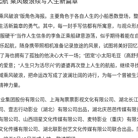
航 乘风破浪续写人生新篇章
乘风破浪”版角色海报。主要角色于各自人生的小船悉数登场，
生活新篇章的勇气。其中，每一封手写信都有所寓意，与观众形
不服硬干”当作人生信条的李鱼正乘船肆意游荡，似乎期待着能在
要快乐起航，随身携带照相机准备记录旅途的风景，试图将美好回
了海也拥有了孤独的他决心大干一场；“团宠”小太阳毛豆（高舒乔
的爱意；“人生只为活尽兴”的婆婆再次登上人生的航船，继续寻
域乘风破浪，把命运改写成了波澜壮阔的诗行，为每一个曾被生活
精神力量。
产业集团股份有限公司、上海淘票票影视文化有限公司、湖北长
司、壹志行动影业（湖北）有限公司出品，湖北庆芭芭传媒有限
有限公司、山西翊星文化传媒有限公司、麦特影业（重庆）有限
文化传播有限公司、湖北联影创艺文化传媒有限公司联合出品，