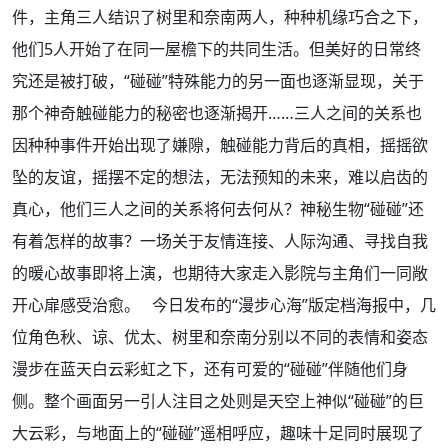
件，主角三人结识了树里和奈南两人，种种机缘巧合之下，
他们5人开始了在同一屋檐下的共同生活。但美好的日常终
究还是被打破，“碰碰”特殊能力的另一面也逐渐显现，关于
那个神奇触碰能力的秘密也逐渐揭开……三人之间的关系也
因种种事件开始出现了嫌隙，触碰能力背后的真相，摇摇欲
坠的友谊，摇摆不定的想法，无法预知的未来，难以启齿的
真心，他们三人之间的关系将何去何从？神秘生物“碰碰”还
有着怎样的故事？一场关于友情连接、人际沟通、寻找自我
的暖心故事即将上演，也期待大家走入影院与主角们一同敞
开心扉感受治愈。 今日发布的“漫步心海”版定档海报中，几
位角色秋、谅、优太、树里和奈南分别以不同的表情和姿态
漫步在蓝天白云彩虹之下，还有可爱的“碰碰”伴随他们身
侧。整个画面另一引人注目之处则是天空上神似“碰碰”的巨
大云彩，与地面上的“碰碰”遥相呼应，趣味十足同时展现了