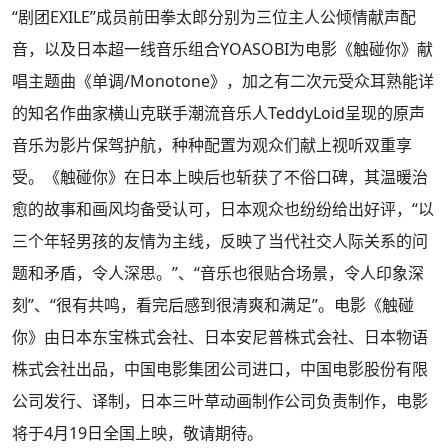
“剧团EXILE”成员前田拳太郎分别为三位主人公倾情献声配
音，以及日本超一线音乐组合YOASOBI为电影《触碰你》献
唱主题曲《单调/Monotone》，加之有二次元受众耳熟能详
的知名作曲家横山克联手潮流音乐人TeddyLoid呈现的原声
音乐为影片保驾护航，种种配置为观众们献上视听双重享
受。《触碰你》在日本上映后也斩获了不俗口碑，其温暖治
愈的故事和画风均备受认可，日本观众也纷纷给出好评，“以
三个年轻男孩的友情为主线，反映了当代社交人际关系的问
题和矛盾，令人深思。”、“音乐也很贴合场景，令人印象深
刻”、“很有共鸣，看完后感到很清爽和满足”。电影《触碰
你》由日本东宝株式会社、日本安尼普株式会社、日本物语
株式会社出品，中国电影集团公司进口，中国电影股份有限
公司发行、译制，日本三叶草动画制作公司负责制作，电影
将于4月19日全国上映，敬请期待。