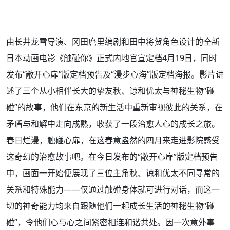
由长井龙雪导演、冈田麿里编剧和田中将贺角色设计的全新
日本动画电影《触碰你》正式内地官宣定档4月19日，同时
发布“敞开心扉”版定档预告及“漫步心海”版定档海报。影片讲
述了三个从小相伴长大的挚友秋、谅和优太与神秘生物“碰
碰”的故事，他们在东京的新生活中重新审视彼此的关系，在
矛盾与和解中走向成熟，收获了一段治愈人心的成长之旅。
春日烂漫，触碰心扉，在这春意盎然的四月来走进影院感受
这奇幻的治愈故事吧。在今日发布的“敞开心扉”版定档预告
中，画面一开始便展现了三位主角秋、谅和优太不同寻常的
关系和特殊能力——仅通过触碰身体就可进行对话，而这一
切的神奇能力均来自跟随他们一起成长生活的神秘生物“碰
碰”，令他们心与心之间紧密相连和谐共处。因一次意外事