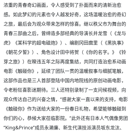
浓重的青春奇幻画面，令人感受到了扑面而来的清新治愈
感。如此梦幻的元素也令人越发好奇，这场温暖治愈的奇幻
之旅，最后会为观众带来怎样的惊喜。继以秩父市为舞台的
青春三部曲之后，曾缔造多部经典的导演长井龙雪（《龙与
虎》《某科学的超电磁炮》）、编剧冈田麿里（《黑执事》
《朝花夕誓》）、角色设计田中将贺（《你的名字。》《铃
芽之旅》）在暌违五年之际再度集结，共同打造治愈系动画
电影《触碰你》，延续了团队一贯的温暖叙事与细腻笔触，
这部作品也是三人首部登陆中国内地院线的原创动画电影，
令老粉狂喜影迷期待。三人还特别录制了一支问候视频，向
观众传达自己的兴奋之情，“感谢大家一直以来的支持，电影
《触碰你》作为送给大家的一份春日礼物，希望能够触碰到
你们的心，恭候大家莅临影院。”此外还有日本人气偶像男团
“King&Prince”成员永濑廉、新生代演技派演员坂东龙汰、