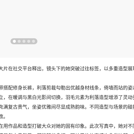
尚大片在社交平台释出，镜头下的她突破过往标签，以多重造型展
带搭配修身长裤，利落剪裁勾勒出优越身材线条，倚墙而站的姿
立，在暖调与黑白光影间切换，羽毛元素为利落造型增添了灵动
充满复古贵气，坐姿优雅间尽显成熟韵味。不同造型与场景的碰
致。
在用作品和造型打破大众对她的固有印象。此次写真中，她对不