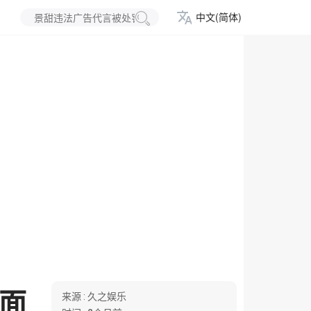
中文(简体)
面
来源 :
久之娱乐