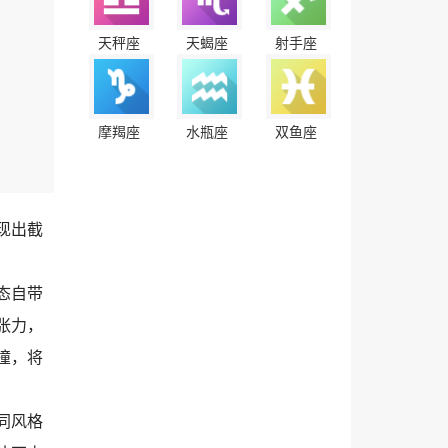
天秤座
天蝎座
射手座
摩羯座
水瓶座
双鱼座
现出截
态自带
张力，
撞，将
同风格