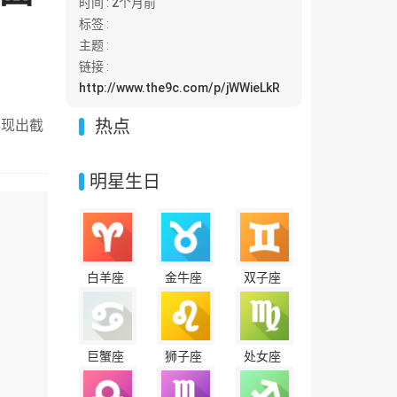
时间 :
2个月前
标签 :
主题 :
链接 :
http://www.the9c.com/p/jWWieLkR
热点
展现出截
明星生日
白羊座
金牛座
双子座
巨蟹座
狮子座
处女座