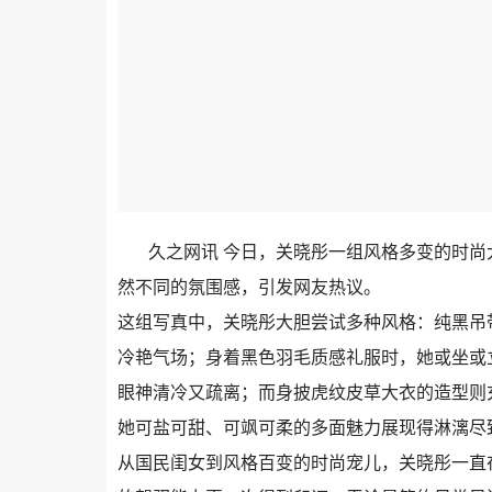
久之网讯 今日，关晓彤一组风格多变的时
然不同的氛围感，引发网友热议。
这组写真中，关晓彤大胆尝试多种风格：纯黑吊
冷艳气场；身着黑色羽毛质感礼服时，她或坐或
眼神清冷又疏离；而身披虎纹皮草大衣的造型则
她可盐可甜、可飒可柔的多面魅力展现得淋漓尽
从国民闺女到风格百变的时尚宠儿，关晓彤一直