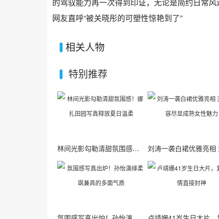
的驾驭能力再一次得到印证，无论是简约日常风
网友直呼“被关晓彤的可塑性惊艳到了”
相关人物
特别推荐
林间光影勾勒清甜氛围感！娜扎田园写真释放夏日温柔
氛围感写真出炉！孙怡演绎柔飒兼具的多面气质