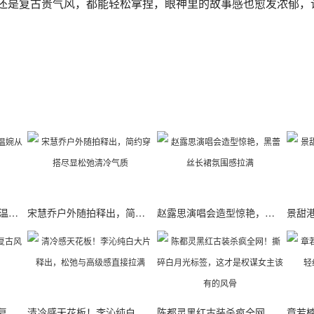
还是复古贵气风，都能轻松拿捏，眼神里的故事感也愈发浓郁，
刘涛一袭白裙优雅亮相 温婉从容尽显成熟女性魅力
宋慧乔户外随拍释出，简约穿搭尽显松弛清冷气质
赵露思演唱会造型惊艳，黑蕾丝长裙氛围感拉满
卢靖姗41岁生日大片，复古风情直接封神
清冷感天花板！李沁纯白大片释出，松弛与高级感直接拉满
陈都灵黑红古装杀疯全网！撕碎白月光标签，这才是权谋女主该有的风骨