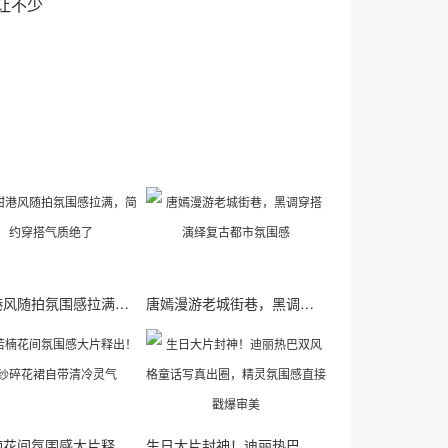
让不少
景甜港风随拍氛围感拉满，简约穿搭气质绝了
唐嫣漫游老城街巷，黑调穿搭演绎复古都市氛围感
章若楠花间氛围感大片释出！轻纱碎花裙自带清冷灵气
生日大片封神！迪丽热巴双风格童话写真出圈，精灵氛围感直接戳爆审美