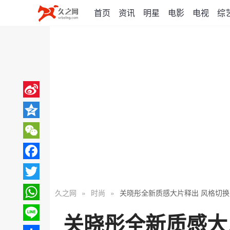
首页
资讯
明星
电影
电视
综
Sina
Weibo
Qzone
WeChat
Facebook
Twitter
久之网
»
时尚
»
关晓彤全新质感大片释出 风格切
WhatsApp
关晓彤全新质感大
Line