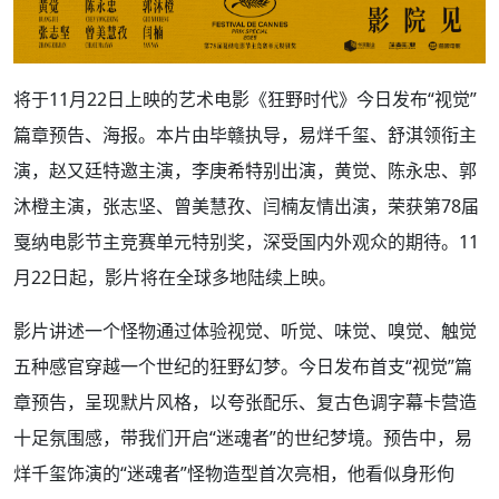
将于11月22日上映的艺术电影《狂野时代》今日发布“视觉”
篇章预告、海报。本片由毕赣执导，易烊千玺、舒淇领衔主
演，赵又廷特邀主演，李庚希特别出演，黄觉、陈永忠、郭
沐橙主演，张志坚、曾美慧孜、闫楠友情出演，荣获第78届
戛纳电影节主竞赛单元特别奖，深受国内外观众的期待。11
月22日起，影片将在全球多地陆续上映。
影片讲述一个怪物通过体验视觉、听觉、味觉、嗅觉、触觉
五种感官穿越一个世纪的狂野幻梦。今日发布首支“视觉”篇
章预告，呈现默片风格，以夸张配乐、复古色调字幕卡营造
十足氛围感，带我们开启“迷魂者”的世纪梦境。预告中，易
烊千玺饰演的“迷魂者”怪物造型首次亮相，他看似身形佝