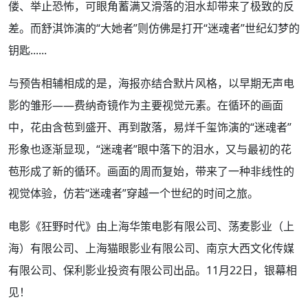
偻、举止恐怖，可眼角蓄满又滑落的泪水却带来了极致的反
差。而舒淇饰演的“大她者”则仿佛是打开“迷魂者”世纪幻梦的
钥匙......
与预告相辅相成的是，海报亦结合默片风格，以早期无声电
影的雏形——费纳奇镜作为主要视觉元素。在循环的画面
中，花由含苞到盛开、再到散落，易烊千玺饰演的“迷魂者”
形象也逐渐显现，“迷魂者”眼中落下的泪水，又与最初的花
苞形成了新的循环。画面的周而复始，带来了一种非线性的
视觉体验，仿若“迷魂者”穿越一个世纪的时间之旅。
电影《狂野时代》由上海华策电影有限公司、荡麦影业（上
海）有限公司、上海猫眼影业有限公司、南京大西文化传媒
有限公司、保利影业投资有限公司出品。11月22日，银幕相
见！