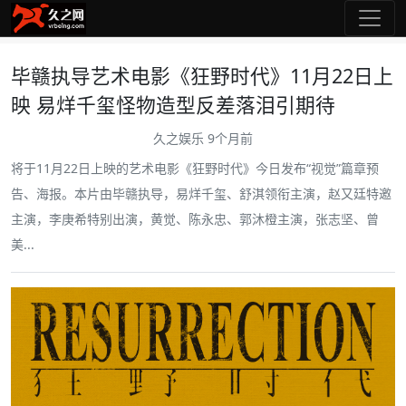
毕赣执导艺术电影《狂野时代》11月22日上
映 易烊千玺怪物造型反差落泪引期待
久之娱乐
9个月前
将于11月22日上映的艺术电影《狂野时代》今日发布“视觉”篇章预
告、海报。本片由毕赣执导，易烊千玺、舒淇领衔主演，赵又廷特邀
主演，李庚希特别出演，黄觉、陈永忠、郭沐橙主演，张志坚、曾
美...