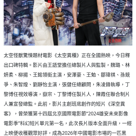
太空怪獸驚悚題材電影《太空異種》正在全國熱映，今日釋
出口碑特輯。影片由王語堂擔任總製片人與監製，魏璐、林
妍柔、柳揚、王銘領銜主演，安澤豪、王勉、鄒瑋祺、孫競
爭、朱智煌、劉靜怡主演，張健任總顧問，朱凌鋒執導，丁
黎博任視效導演，嶽宗、丁黎博任製片人，陳霞任聯合制片
人兼宣發總監。此前，影片主創班底創作的短片《深空異
客》，曾榮獲第十四屆北京國際電影節“2024雄安未來影像
電影季”科幻短片單元第一名，此次長片版本全面升級，一經
上映便收穫觀眾好評，成為2026年中國電影市場的一匹黑