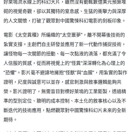
好萊塢流水線上的科幻大片，雖然沒有動輒數億美元預算堆
砌的視覺奇觀，卻以其獨特的窒息感、生猛的衝擊力與深厚
的人文關懷，打破了觀眾對中國驚悚科幻電影的刻板印象。
電影《太空異種》所編織的“太空噩夢”，離不開幕後技術的
紮實支撐。主創們自主研發並應用了新一代動作捕捉技術，
讓怪物每一次關節的扭動、每一次黏液的滴落，都充滿了令
人信服的質感，從而將視覺上的“怪異”深深轉化為心理上的
“恐懼”。影片毫不避諱地擁抱“怪獸”與“血腥”，用紮實的製作
證明，尺度與誠意可以並存，感官刺激與敘事邏輯能夠共
榮。影片證明了，無需盲目對標好萊塢的工業鉅製，透過精
準的型別定位、聰明的成本控制、本土化的敘事核心以及不
斷迭代的技術應用，點燃觀眾對中國驚悚科幻片未來的全新
期待。