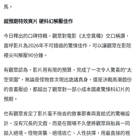
馬。
超預期特效爽片 硬科幻解壓佳作
今日釋出的口碑特輯，觀眾對電影《太空異種》交口稱讚，
直呼影片為2026年不可錯過的驚悚佳作，可以讓觀眾在影院
裡尖叫解壓90分鐘。
有觀眾認為，影片用有限的預算，完成了一次令人驚喜的“太
空突圍”，無論是怪物首次現出詭譎真身，還是決戰高潮戲份
的音畫壓迫，都超出了觀眾對一部小成本國產驚悚科幻片的
預期。
也有觀眾肯定了影片毫不拖沓的敘事節奏與直給式的驚嚇設
計，沒有冗長的文戲，而是在開場不久便將觀眾與船員一同
拋入絕境。怪物突襲、絕境逃亡、人性抉擇，用最直接的視