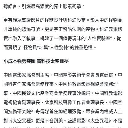
聽語言，引爆最高濃度的腎上腺素衝擊。
更有觀眾盛讚影片的怪獸設計與科幻設定。影片中的怪物並
非單純的恐怖符號，更是宇宙殘酷法則的產物。科幻元素切
實地融入了敘事，構建了一個值得玩味的“人性實驗室”，從
而實現了“怪物驚悚”與“人性驚悚”的雙重恐懼。
小成本強勢突圍 高科技太空噩夢
中國電影家協會副主席、中國電影美術學會會長霍廷霄，中
國科普作家協會常務理事、中國科教電影電視協會常務理
事、中國民營文化產業商會常務理事沙錦飛，中國科教電影
電視協會副理事長、北京科技聲像工作者會理事長、中國空
間技術研究院神舟傳媒首任總經理張健，眾多業內權威人士
對《太空異種》更是不吝讚美。盛讚電影《太空異種》不是