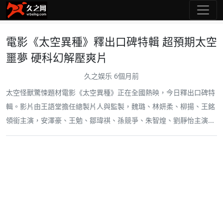
電影《太空異種》釋出口碑特輯 超預期太空
噩夢 硬科幻解壓爽片
久之娱乐
6個月前
太空怪獸驚悚題材電影《太空異種》正在全國熱映，今日釋出口碑特
輯。影片由王語堂擔任總製片人與監製，魏璐、林妍柔、柳揚、王銘
領銜主演，安澤豪、王勉、鄒瑋祺、孫競爭、朱智煌、劉靜怡主演...